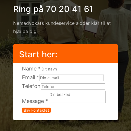
Ring på 70 20 41 61
Nemadvokats kundeservice sidder klar til at
hjælpe dig.
Start her:
Name
*
Email
*
Telefon
Telefon
Message
*
Message
Bliv kontaktet
Email